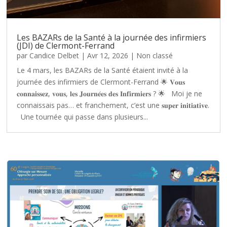
Les BAZARs de la Santé à la journée des infirmiers
(JDI) de Clermont-Ferrand
par
Candice Delbet
|
Avr 12, 2026
|
Non classé
Le 4 mars, les BAZARs de la Santé étaient invité à la
journée des infirmiers de Clermont-Ferrand 🌟 𝐕𝐨𝐮𝐬
𝐜𝐨𝐧𝐧𝐚𝐢𝐬𝐬𝐞𝐳, 𝐯𝐨𝐮𝐬, 𝐥𝐞𝐬 𝐉𝐨𝐮𝐫𝐧𝐞́𝐞𝐬 𝐝𝐞𝐬 𝐈𝐧𝐟𝐢𝐫𝐦𝐢𝐞𝐫𝐬 ? 🌟 Moi je ne
connaissais pas… et franchement, c’est une 𝐬𝐮𝐩𝐞𝐫 𝐢𝐧𝐢𝐭𝐢𝐚𝐭𝐢𝐯𝐞.
Une tournée qui passe dans plusieurs...