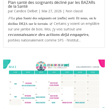
Plan santé des soignants décliné par les BAZARs
de la Santé
par
Candice Delbet
|
Mai 27, 2026
|
Non classé
🎉𝐋𝐞 𝐩𝐥𝐚𝐧 𝐒𝐚𝐧𝐭𝐞́ 𝐝𝐞𝐬 𝐬𝐨𝐢𝐠𝐧𝐚𝐧𝐭𝐬 𝐞𝐬𝐭 (𝐞𝐧𝐟𝐢𝐧) 𝐬𝐨𝐫𝐭𝐢. 𝐄𝐭 𝐧𝐨𝐮𝐬, 𝐨𝐧 𝐥𝐞
𝐝𝐞́𝐜𝐥𝐢𝐧𝐞 𝐃𝐄𝐉𝐀 𝐬𝐮𝐫 𝐥𝐞 𝐭𝐞𝐫𝐫𝐚𝐢𝐧. 🌿 Certains y voient un emplâtre
sur une jambe de bois. Moi, j’y vois surtout une
𝙧𝙚𝙘𝙤𝙣𝙣𝙖𝙞𝙨𝙨𝙖𝙣𝙘𝙚 𝙙𝙚𝙨 𝙖𝙘𝙩𝙞𝙤𝙣𝙨 𝙙𝙚́𝙟𝙖̀ 𝙚𝙣𝙜𝙖𝙜𝙚́𝙚𝙨,
portées nationalement comme SPS - l’institut...