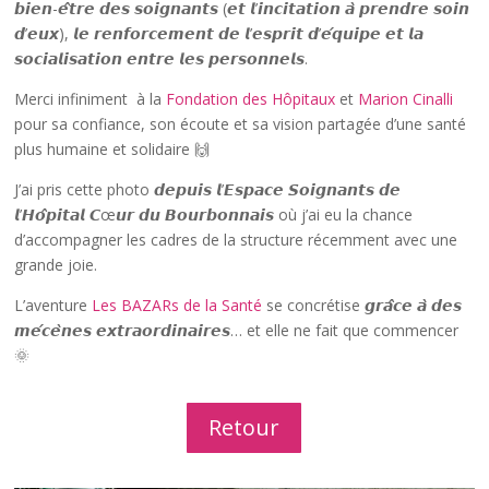
𝙗𝙞𝙚𝙣-𝙚̂𝙩𝙧𝙚 𝙙𝙚𝙨 𝙨𝙤𝙞𝙜𝙣𝙖𝙣𝙩𝙨 (𝙚𝙩 𝙡’𝙞𝙣𝙘𝙞𝙩𝙖𝙩𝙞𝙤𝙣 𝙖̀ 𝙥𝙧𝙚𝙣𝙙𝙧𝙚 𝙨𝙤𝙞𝙣
𝙙’𝙚𝙪𝙭), 𝙡𝙚 𝙧𝙚𝙣𝙛𝙤𝙧𝙘𝙚𝙢𝙚𝙣𝙩 𝙙𝙚 𝙡’𝙚𝙨𝙥𝙧𝙞𝙩 𝙙’𝙚́𝙦𝙪𝙞𝙥𝙚 𝙚𝙩 𝙡𝙖
𝙨𝙤𝙘𝙞𝙖𝙡𝙞𝙨𝙖𝙩𝙞𝙤𝙣 𝙚𝙣𝙩𝙧𝙚 𝙡𝙚𝙨 𝙥𝙚𝙧𝙨𝙤𝙣𝙣𝙚𝙡𝙨.
Merci infiniment à la
Fondation des Hôpitaux
et
Marion Cinalli
pour sa confiance, son écoute et sa vision partagée d’une santé
plus humaine et solidaire 🙌
J’ai pris cette photo 𝙙𝙚𝙥𝙪𝙞𝙨 𝙡’𝙀𝙨𝙥𝙖𝙘𝙚 𝙎𝙤𝙞𝙜𝙣𝙖𝙣𝙩𝙨 𝙙𝙚
𝙡’𝙃𝙤̂𝙥𝙞𝙩𝙖𝙡 𝘾œ𝙪𝙧 𝙙𝙪 𝘽𝙤𝙪𝙧𝙗𝙤𝙣𝙣𝙖𝙞𝙨 où j’ai eu la chance
d’accompagner les cadres de la structure récemment avec une
grande joie.
L’aventure
Les BAZARs de la Santé
se concrétise 𝙜𝙧𝙖̂𝙘𝙚 𝙖̀ 𝙙𝙚𝙨
𝙢𝙚́𝙘𝙚̀𝙣𝙚𝙨 𝙚𝙭𝙩𝙧𝙖𝙤𝙧𝙙𝙞𝙣𝙖𝙞𝙧𝙚𝙨… et elle ne fait que commencer
🌞
Retour