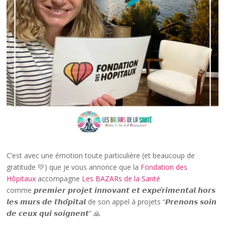
C’est avec une émotion toute particulière (et beaucoup de
gratitude 💛) que je vous annonce que la
Fondation des
Hôpitaux
accompagne
Les BAZARs de la Santé
comme 𝙥𝙧𝙚𝙢𝙞𝙚𝙧 𝙥𝙧𝙤𝙟𝙚𝙩 𝙞𝙣𝙣𝙤𝙫𝙖𝙣𝙩 𝙚𝙩 𝙚𝙭𝙥𝙚́𝙧𝙞𝙢𝙚𝙣𝙩𝙖𝙡 𝙝𝙤𝙧𝙨
𝙡𝙚𝙨 𝙢𝙪𝙧𝙨 𝙙𝙚 𝙡’𝙝𝙤̂𝙥𝙞𝙩𝙖𝙡 de son appel à projets “𝙋𝙧𝙚𝙣𝙤𝙣𝙨 𝙨𝙤𝙞𝙣
𝙙𝙚 𝙘𝙚𝙪𝙭 𝙦𝙪𝙞 𝙨𝙤𝙞𝙜𝙣𝙚𝙣𝙩” 🙏