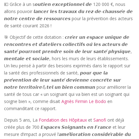
💶 Grâce à un s𝙤𝙪𝙩𝙞𝙚𝙣 𝙚𝙭𝙘𝙚𝙥𝙩𝙞𝙤𝙣𝙣𝙚𝙡 𝙙𝙚 120 000 €, nous
allons pouvoir 𝙡𝙖𝙣𝙘𝙚𝙧 𝙡𝙚𝙨 𝙩𝙧𝙖𝙫𝙖𝙪𝙭 𝙙𝙪 𝙧𝙚𝙯-𝙙𝙚-𝙘𝙝𝙖𝙪𝙨𝙨𝙚́𝙚 𝙙𝙚
𝙣𝙤𝙩𝙧𝙚 𝙘𝙚𝙣𝙩𝙧𝙚 𝙙𝙚 𝙧𝙚𝙨𝙨𝙤𝙪𝙧𝙘𝙚𝙨 pour la prévention des acteurs
de santé courant 2026 !
🎯 Objectif de cette dotation : 𝙘𝙧𝙚́𝙚𝙧 𝙪𝙣 𝙚𝙨𝙥𝙖𝙘𝙚 𝙪𝙣𝙞𝙦𝙪𝙚 𝙙𝙚
𝙧𝙚𝙣𝙘𝙤𝙣𝙩𝙧𝙚𝙨 𝙚𝙩 𝙙’𝙖𝙩𝙚𝙡𝙞𝙚𝙧𝙨 𝙘𝙤𝙡𝙡𝙚𝙘𝙩𝙞𝙛𝙨 𝙤𝙪̀ 𝙡𝙚𝙨 𝙖𝙘𝙩𝙚𝙪𝙧𝙨 𝙙𝙚
𝙨𝙖𝙣𝙩𝙚́ 𝙥𝙤𝙪𝙧𝙧𝙤𝙣𝙩 𝙥𝙧𝙚𝙣𝙙𝙧𝙚 𝙨𝙤𝙞𝙣 𝙙𝙚 𝙡𝙚𝙪𝙧 𝙨𝙖𝙣𝙩𝙚́ 𝙥𝙝𝙮𝙨𝙞𝙦𝙪𝙚,
𝙢𝙚𝙣𝙩𝙖𝙡𝙚 𝙚𝙩 𝙨𝙤𝙘𝙞𝙖𝙡𝙚, hors les murs de leurs établissements.
Un lieu pensé à partir des besoins exprimés dans le rapport sur
la santé des professionnels de santé, 𝙥𝙤𝙪𝙧 𝙦𝙪𝙚 𝙡𝙖
𝙥𝙧𝙚́𝙫𝙚𝙣𝙩𝙞𝙤𝙣 𝙙𝙚 𝙡𝙚𝙪𝙧 𝙨𝙖𝙣𝙩𝙚́ 𝙙𝙚𝙫𝙞𝙚𝙣𝙣𝙚 𝙘𝙤𝙣𝙘𝙧𝙚̀𝙩𝙚 𝙨𝙪𝙧
𝙣𝙤𝙩𝙧𝙚 𝙩𝙚𝙧𝙧𝙞𝙩𝙤𝙞𝙧𝙚💪𝙩𝙚𝙡 𝙪𝙣 𝙗𝙞𝙚𝙣 𝙘𝙤𝙢𝙢𝙪𝙣 pour améliorer la
santé de tous car « un soignant qui va bien est un soignant qui
soigne bien », comme disait
Agnès Firmin Le Bodo
en
commanditant ce rapport.
Depuis 5 ans, La
Fondation des Hôpitaux
et
Sanofi
ont déjà
créée plus de 700 𝙀𝙨𝙥𝙖𝙘𝙚𝙨 𝙎𝙤𝙞𝙜𝙣𝙖𝙣𝙩𝙨 𝙚𝙣 𝙁𝙧𝙖𝙣𝙘𝙚 et leur
mesure d’impact a prouvé l’𝙖𝙢𝙚́𝙡𝙞𝙤𝙧𝙖𝙩𝙞𝙤𝙣 𝙘𝙤𝙣𝙨𝙞𝙙𝙚́𝙧𝙖𝙗𝙡𝙚 𝙙𝙪