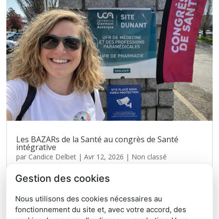
Les BAZARs de la Santé au congrès de Santé
intégrative
par
Candice Delbet
|
Avr 12, 2026
|
Non classé
Le 20 mars, Candice DELBET-DUPAS faisait la conférence
Gestion des cookies
inaugurale du congrès de Santé Intégrative à la faculté de
médecine de Clermont Ferrand pour présenter le concept
Nous utilisons des cookies nécessaires au
des BAZARs de la Santé expliquant que le santé intégrative
fonctionnement du site et, avec votre accord, des
était l'un de ses piliers. A distance de...