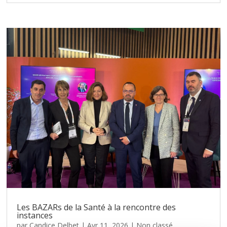
Les BAZARs de la Santé à la rencontre des
instances
par
Candice Delbet
|
Avr 11, 2026
|
Non classé