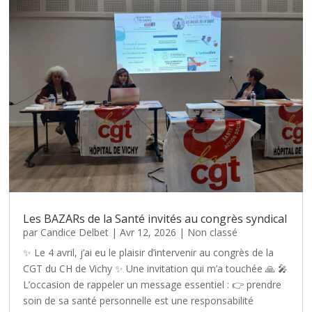
Les BAZARs de la Santé invités au congrès syndical
par
Candice Delbet
|
Avr 12, 2026
|
Non classé
✨ Le 4 avril, j’ai eu le plaisir d’intervenir au congrès de la
CGT du CH de Vichy ✨ Une invitation qui m’a touchée 🙏 🎤
L’occasion de rappeler un message essentiel : 👉 prendre
soin de sa santé personnelle est une responsabilité