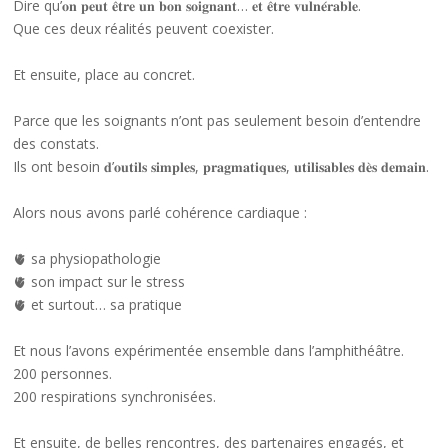
Dire qu’𝐨𝐧 𝐩𝐞𝐮𝐭 𝐞̂𝐭𝐫𝐞 𝐮𝐧 𝐛𝐨𝐧 𝐬𝐨𝐢𝐠𝐧𝐚𝐧𝐭… 𝐞𝐭 𝐞̂𝐭𝐫𝐞 𝐯𝐮𝐥𝐧𝐞́𝐫𝐚𝐛𝐥𝐞.
Que ces deux réalités peuvent coexister.
Et ensuite, place au concret.
Parce que les soignants n’ont pas seulement besoin d’entendre
des constats.
Ils ont besoin 𝐝’𝐨𝐮𝐭𝐢𝐥𝐬 𝐬𝐢𝐦𝐩𝐥𝐞𝐬, 𝐩𝐫𝐚𝐠𝐦𝐚𝐭𝐢𝐪𝐮𝐞𝐬, 𝐮𝐭𝐢𝐥𝐢𝐬𝐚𝐛𝐥𝐞𝐬 𝐝𝐞̀𝐬 𝐝𝐞𝐦𝐚𝐢𝐧.
Alors nous avons parlé cohérence cardiaque :
🫀 sa physiopathologie
🫀 son impact sur le stress
🫀 et surtout… sa pratique
Et nous l’avons expérimentée ensemble dans l’amphithéâtre.
200 personnes.
200 respirations synchronisées.
Et ensuite, de belles rencontres, des partenaires engagés, et