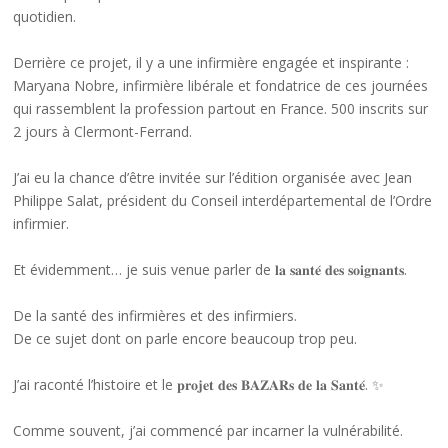
quotidien.
Derrière ce projet, il y a une infirmière engagée et inspirante :
Maryana Nobre, infirmière libérale et fondatrice de ces journées
qui rassemblent la profession partout en France. 500 inscrits sur
2 jours à Clermont-Ferrand.
J’ai eu la chance d’être invitée sur l’édition organisée avec Jean
Philippe Salat, président du Conseil interdépartemental de l’Ordre
infirmier.
Et évidemment… je suis venue parler de 𝐥𝐚 𝐬𝐚𝐧𝐭𝐞́ 𝐝𝐞𝐬 𝐬𝐨𝐢𝐠𝐧𝐚𝐧𝐭𝐬.
De la santé des infirmières et des infirmiers.
De ce sujet dont on parle encore beaucoup trop peu.
J’ai raconté l’histoire et le 𝐩𝐫𝐨𝐣𝐞𝐭 𝐝𝐞𝐬 𝐁𝐀𝐙𝐀𝐑𝐬 𝐝𝐞 𝐥𝐚 𝐒𝐚𝐧𝐭𝐞́. ✨
Comme souvent, j’ai commencé par incarner la vulnérabilité.