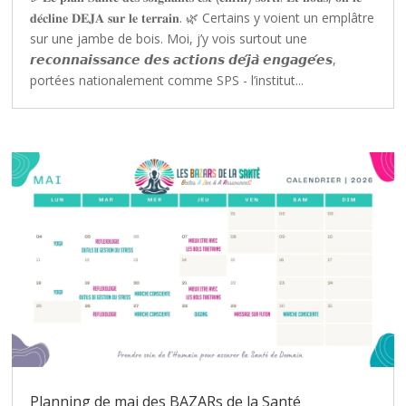
𝐝𝐞́𝐜𝐥𝐢𝐧𝐞 𝐃𝐄𝐉𝐀 𝐬𝐮𝐫 𝐥𝐞 𝐭𝐞𝐫𝐫𝐚𝐢𝐧. 🌿 Certains y voient un emplâtre
sur une jambe de bois. Moi, j’y vois surtout une
𝙧𝙚𝙘𝙤𝙣𝙣𝙖𝙞𝙨𝙨𝙖𝙣𝙘𝙚 𝙙𝙚𝙨 𝙖𝙘𝙩𝙞𝙤𝙣𝙨 𝙙𝙚́𝙟𝙖̀ 𝙚𝙣𝙜𝙖𝙜𝙚́𝙚𝙨,
portées nationalement comme SPS - l’institut...
Planning de mai des BAZARs de la Santé