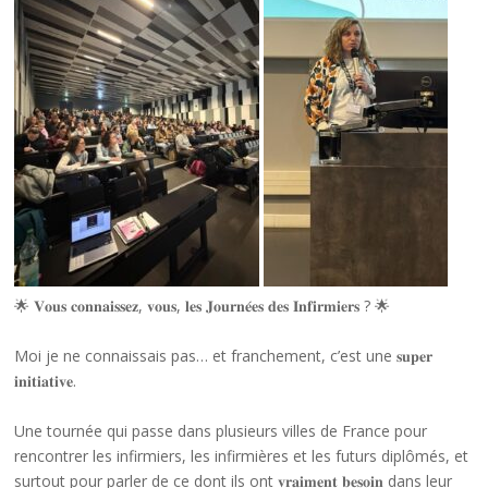
🌟 𝐕𝐨𝐮𝐬 𝐜𝐨𝐧𝐧𝐚𝐢𝐬𝐬𝐞𝐳, 𝐯𝐨𝐮𝐬, 𝐥𝐞𝐬 𝐉𝐨𝐮𝐫𝐧𝐞́𝐞𝐬 𝐝𝐞𝐬 𝐈𝐧𝐟𝐢𝐫𝐦𝐢𝐞𝐫𝐬 ? 🌟
Moi je ne connaissais pas… et franchement, c’est une 𝐬𝐮𝐩𝐞𝐫
𝐢𝐧𝐢𝐭𝐢𝐚𝐭𝐢𝐯𝐞.
Une tournée qui passe dans plusieurs villes de France pour
rencontrer les infirmiers, les infirmières et les futurs diplômés, et
surtout pour parler de ce dont ils ont 𝐯𝐫𝐚𝐢𝐦𝐞𝐧𝐭 𝐛𝐞𝐬𝐨𝐢𝐧 dans leur