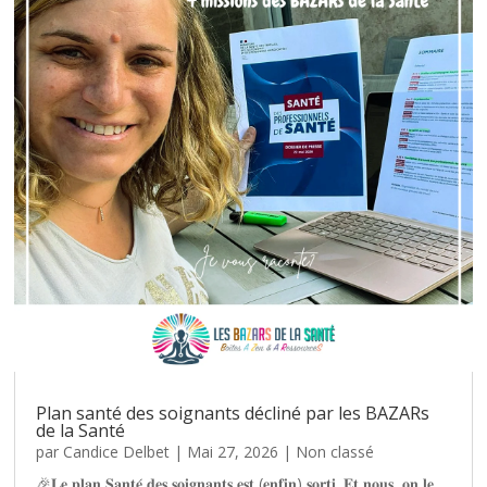
Plan santé des soignants décliné par les BAZARs
de la Santé
par
Candice Delbet
|
Mai 27, 2026
|
Non classé
🎉𝐋𝐞 𝐩𝐥𝐚𝐧 𝐒𝐚𝐧𝐭𝐞́ 𝐝𝐞𝐬 𝐬𝐨𝐢𝐠𝐧𝐚𝐧𝐭𝐬 𝐞𝐬𝐭 (𝐞𝐧𝐟𝐢𝐧) 𝐬𝐨𝐫𝐭𝐢. 𝐄𝐭 𝐧𝐨𝐮𝐬, 𝐨𝐧 𝐥𝐞