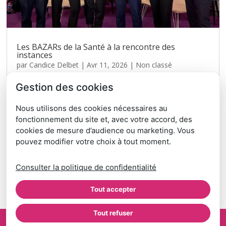
Les BAZARs de la Santé à la rencontre des
instances
par
Candice Delbet
|
Avr 11, 2026
|
Non classé
Mars, mois marathon… mais quel élan avec les instances :
Gestion des cookies
ARS, HAS, DGOS, Ministère de la Santé, Région AuRA…!
Ces dernières semaines, j’ai eu la chance de multiplier les
Nous utilisons des cookies nécessaires au
échanges avec des acteurs institutionnels engagés… et
fonctionnement du site et, avec votre accord, des
une chose est claire : ma place est là....
cookies de mesure d’audience ou marketing. Vous
pouvez modifier votre choix à tout moment.
« Entrées précédentes
Entrées suivantes »
Consulter la politique de confidentialité
Tout accepter
Tout refuser
© Les Bazars de la Santé
- Site réalisé par l'
Imaginarium