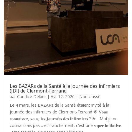
Les BAZARs de la Santé à la journée des infirmiers
(JDI) de Clermont-Ferrand
par
Candice Delbet
|
Avr 12, 2026
|
Non classé
Le 4 mars, les BAZARs de la Santé étaient invité à la
journée des infirmiers de Clermont-Ferrand 🌟 𝐕𝐨𝐮𝐬
𝐜𝐨𝐧𝐧𝐚𝐢𝐬𝐬𝐞𝐳, 𝐯𝐨𝐮𝐬, 𝐥𝐞𝐬 𝐉𝐨𝐮𝐫𝐧𝐞́𝐞𝐬 𝐝𝐞𝐬 𝐈𝐧𝐟𝐢𝐫𝐦𝐢𝐞𝐫𝐬 ? 🌟 Moi je ne
connaissais pas… et franchement, c’est une 𝐬𝐮𝐩𝐞𝐫 𝐢𝐧𝐢𝐭𝐢𝐚𝐭𝐢𝐯𝐞.