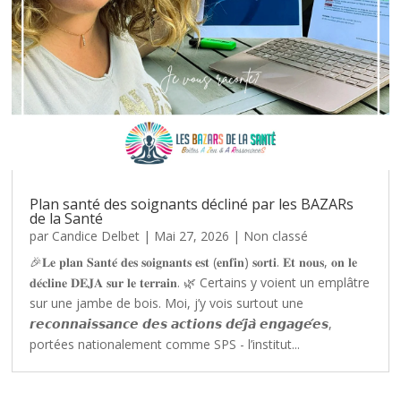
Plan santé des soignants décliné par les BAZARs
de la Santé
par
Candice Delbet
|
Mai 27, 2026
|
Non classé
🎉𝐋𝐞 𝐩𝐥𝐚𝐧 𝐒𝐚𝐧𝐭𝐞́ 𝐝𝐞𝐬 𝐬𝐨𝐢𝐠𝐧𝐚𝐧𝐭𝐬 𝐞𝐬𝐭 (𝐞𝐧𝐟𝐢𝐧) 𝐬𝐨𝐫𝐭𝐢. 𝐄𝐭 𝐧𝐨𝐮𝐬, 𝐨𝐧 𝐥𝐞
𝐝𝐞́𝐜𝐥𝐢𝐧𝐞 𝐃𝐄𝐉𝐀 𝐬𝐮𝐫 𝐥𝐞 𝐭𝐞𝐫𝐫𝐚𝐢𝐧. 🌿 Certains y voient un emplâtre
sur une jambe de bois. Moi, j’y vois surtout une
𝙧𝙚𝙘𝙤𝙣𝙣𝙖𝙞𝙨𝙨𝙖𝙣𝙘𝙚 𝙙𝙚𝙨 𝙖𝙘𝙩𝙞𝙤𝙣𝙨 𝙙𝙚́𝙟𝙖̀ 𝙚𝙣𝙜𝙖𝙜𝙚́𝙚𝙨,
portées nationalement comme SPS - l’institut...