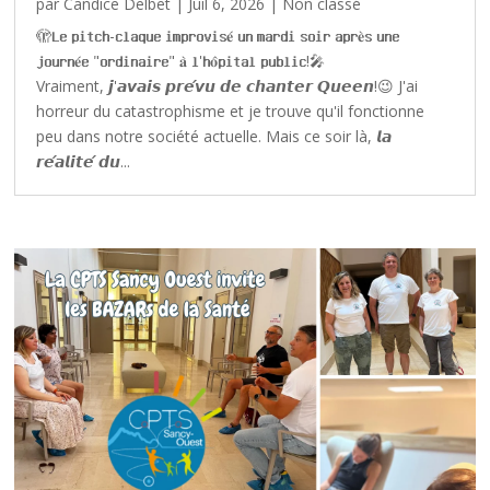
par
Candice Delbet
|
Juil 6, 2026
|
Non classé
🫣𝐋𝐞 𝐩𝐢𝐭𝐜𝐡-𝐜𝐥𝐚𝐪𝐮𝐞 𝐢𝐦𝐩𝐫𝐨𝐯𝐢𝐬𝐞́ 𝐮𝐧 𝐦𝐚𝐫𝐝𝐢 𝐬𝐨𝐢𝐫 𝐚𝐩𝐫𝐞̀𝐬 𝐮𝐧𝐞
𝐣𝐨𝐮𝐫𝐧𝐞́𝐞 "𝐨𝐫𝐝𝐢𝐧𝐚𝐢𝐫𝐞" 𝐚̀ 𝐥'𝐡𝐨̂𝐩𝐢𝐭𝐚𝐥 𝐩𝐮𝐛𝐥𝐢𝐜!🎤
Vraiment, 𝙟'𝙖𝙫𝙖𝙞𝙨 𝙥𝙧𝙚́𝙫𝙪 𝙙𝙚 𝙘𝙝𝙖𝙣𝙩𝙚𝙧 𝙌𝙪𝙚𝙚𝙣!😉 J'ai
horreur du catastrophisme et je trouve qu'il fonctionne
peu dans notre société actuelle. Mais ce soir là, 𝙡𝙖
𝙧𝙚́𝙖𝙡𝙞𝙩𝙚́ 𝙙𝙪...