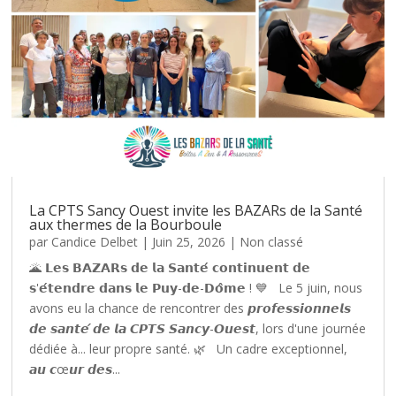
La CPTS Sancy Ouest invite les BAZARs de la Santé
aux thermes de la Bourboule
par
Candice Delbet
|
Juin 25, 2026
|
Non classé
🌋 𝗟𝗲𝘀 𝗕𝗔𝗭𝗔𝗥𝘀 𝗱𝗲 𝗹𝗮 𝗦𝗮𝗻𝘁𝗲́ 𝗰𝗼𝗻𝘁𝗶𝗻𝘂𝗲𝗻𝘁 𝗱𝗲
𝘀'𝗲́𝘁𝗲𝗻𝗱𝗿𝗲 𝗱𝗮𝗻𝘀 𝗹𝗲 𝗣𝘂𝘆-𝗱𝗲-𝗗𝗼̂𝗺𝗲 ! 💙 Le 5 juin, nous
avons eu la chance de rencontrer des 𝙥𝙧𝙤𝙛𝙚𝙨𝙨𝙞𝙤𝙣𝙣𝙚𝙡𝙨
𝙙𝙚 𝙨𝙖𝙣𝙩𝙚́ 𝙙𝙚 𝙡𝙖 𝘾𝙋𝙏𝙎 𝙎𝙖𝙣𝙘𝙮-𝙊𝙪𝙚𝙨𝙩, lors d'une journée
dédiée à... leur propre santé. 🌿 Un cadre exceptionnel,
𝙖𝙪 𝙘œ𝙪𝙧 𝙙𝙚𝙨...