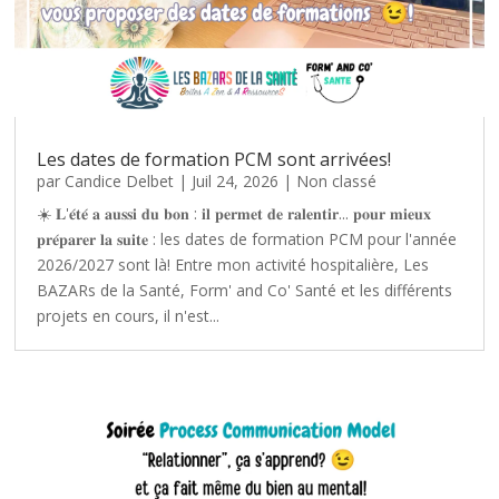
Les dates de formation PCM sont arrivées!
par
Candice Delbet
|
Juil 24, 2026
|
Non classé
☀️ 𝐋'𝐞́𝐭𝐞́ 𝐚 𝐚𝐮𝐬𝐬𝐢 𝐝𝐮 𝐛𝐨𝐧 : 𝐢𝐥 𝐩𝐞𝐫𝐦𝐞𝐭 𝐝𝐞 𝐫𝐚𝐥𝐞𝐧𝐭𝐢𝐫... 𝐩𝐨𝐮𝐫 𝐦𝐢𝐞𝐮𝐱
𝐩𝐫𝐞́𝐩𝐚𝐫𝐞𝐫 𝐥𝐚 𝐬𝐮𝐢𝐭𝐞 : les dates de formation PCM pour l'année
2026/2027 sont là! Entre mon activité hospitalière, Les
BAZARs de la Santé, Form' and Co' Santé et les différents
projets en cours, il n'est...