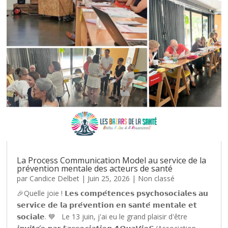
La Process Communication Model au service de la
prévention mentale des acteurs de santé
par
Candice Delbet
|
Juin 25, 2026
|
Non classé
🎉Quelle joie ! 𝗟𝗲𝘀 𝗰𝗼𝗺𝗽𝗲́𝘁𝗲𝗻𝗰𝗲𝘀 𝗽𝘀𝘆𝗰𝗵𝗼𝘀𝗼𝗰𝗶𝗮𝗹𝗲𝘀 𝗮𝘂
𝘀𝗲𝗿𝘃𝗶𝗰𝗲 𝗱𝗲 𝗹𝗮 𝗽𝗿𝗲́𝘃𝗲𝗻𝘁𝗶𝗼𝗻 𝗲𝗻 𝘀𝗮𝗻𝘁𝗲́ 𝗺𝗲𝗻𝘁𝗮𝗹𝗲 𝗲𝘁
𝘀𝗼𝗰𝗶𝗮𝗹𝗲. 💙 Le 13 juin, j'ai eu le grand plaisir d'être