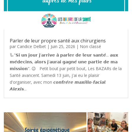
Parler de leur propre santé aux chirurgiens
par
Candice Delbet
|
Juin 25, 2026
|
Non classé
🦾"𝗦𝗶 𝘂𝗻 𝗷𝗼𝘂𝗿 𝗷'𝗮𝗿𝗿𝗶𝘃𝗲 𝗮̀ 𝗽𝗮𝗿𝗹𝗲𝗿 𝗱𝗲 𝗹𝗲𝘂𝗿 𝘀𝗮𝗻𝘁𝗲́... 𝗮𝘂𝘅
𝗺𝗲́𝗱𝗲𝗰𝗶𝗻𝘀, 𝗮𝗹𝗼𝗿𝘀 𝗷'𝗮𝘂𝗿𝗮𝗶 𝗴𝗮𝗴𝗻𝗲́ 𝘂𝗻𝗲 𝗽𝗮𝗿𝘁𝗶𝗲 𝗱𝗲 𝗺𝗮
𝗺𝗶𝘀𝘀𝗶𝗼𝗻". 😉 Petit bout par petit bout, Les BAZARs de la
Santé avancent. Samedi 13 juin, j'ai eu le plaisir
d'organiser, avec mon 𝙘𝙤𝙣𝙛𝙧𝙚̀𝙧𝙚 𝙢𝙖𝙭𝙞𝙡𝙡𝙤-𝙛𝙖𝙘𝙞𝙖𝙡
𝘼𝙡𝙚𝙭𝙞𝙨...