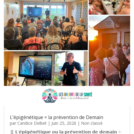
L’épigénétique = la prévention de Demain
par
Candice Delbet
|
Juin 25, 2026
|
Non classé
🧬 𝗟'𝗲́𝗽𝗶𝗴𝗲́𝗻𝗲́𝘁𝗶𝗾𝘂𝗲 𝗼𝘂 𝗹𝗮 𝗽𝗿𝗲́𝘃𝗲𝗻𝘁𝗶𝗼𝗻 𝗱𝗲 𝗱𝗲𝗺𝗮𝗶𝗻 ✨