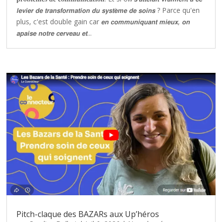
𝙡𝙚𝙫𝙞𝙚𝙧 𝙙𝙚 𝙩𝙧𝙖𝙣𝙨𝙛𝙤𝙧𝙢𝙖𝙩𝙞𝙤𝙣 𝙙𝙪 𝙨𝙮𝙨𝙩𝙚̀𝙢𝙚 𝙙𝙚 𝙨𝙤𝙞𝙣𝙨 ? Parce qu'en
plus, c'est double gain car 𝙚𝙣 𝙘𝙤𝙢𝙢𝙪𝙣𝙞𝙦𝙪𝙖𝙣𝙩 𝙢𝙞𝙚𝙪𝙭, 𝙤𝙣
𝙖𝙥𝙖𝙞𝙨𝙚 𝙣𝙤𝙩𝙧𝙚 𝙘𝙚𝙧𝙫𝙚𝙖𝙪 𝙚𝙩...
Pitch-claque des BAZARs aux Up’héros