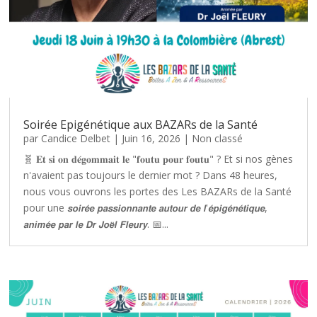
Soirée Epigénétique aux BAZARs de la Santé
par
Candice Delbet
|
Juin 16, 2026
|
Non classé
🧬 𝐄𝐭 𝐬𝐢 𝐨𝐧 𝐝𝐞́𝐠𝐨𝐦𝐦𝐚𝐢𝐭 𝐥𝐞 "𝐟𝐨𝐮𝐭𝐮 𝐩𝐨𝐮𝐫 𝐟𝐨𝐮𝐭𝐮" ? Et si nos gènes
n'avaient pas toujours le dernier mot ? Dans 48 heures,
nous vous ouvrons les portes des Les BAZARs de la Santé
pour une 𝙨𝙤𝙞𝙧𝙚́𝙚 𝙥𝙖𝙨𝙨𝙞𝙤𝙣𝙣𝙖𝙣𝙩𝙚 𝙖𝙪𝙩𝙤𝙪𝙧 𝙙𝙚 𝙡'𝙚́𝙥𝙞𝙜𝙚́𝙣𝙚́𝙩𝙞𝙦𝙪𝙚,
𝙖𝙣𝙞𝙢𝙚́𝙚 𝙥𝙖𝙧 𝙡𝙚 𝘿𝙧 𝙅𝙤𝙚̈𝙡 𝙁𝙡𝙚𝙪𝙧𝙮. 📅...