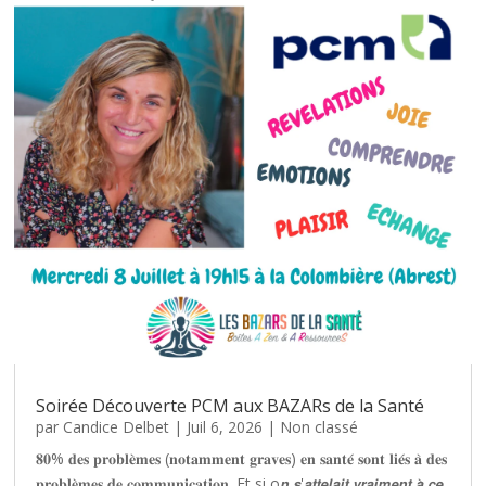
Soirée Découverte PCM aux BAZARs de la Santé
par
Candice Delbet
|
Juil 6, 2026
|
Non classé
𝟖𝟎% 𝐝𝐞𝐬 𝐩𝐫𝐨𝐛𝐥𝐞̀𝐦𝐞𝐬 (𝐧𝐨𝐭𝐚𝐦𝐦𝐞𝐧𝐭 𝐠𝐫𝐚𝐯𝐞𝐬) 𝐞𝐧 𝐬𝐚𝐧𝐭𝐞́ 𝐬𝐨𝐧𝐭 𝐥𝐢𝐞́𝐬 𝐚̀ 𝐝𝐞𝐬
𝐩𝐫𝐨𝐛𝐥𝐞̀𝐦𝐞𝐬 𝐝𝐞 𝐜𝐨𝐦𝐦𝐮𝐧𝐢𝐜𝐚𝐭𝐢𝐨𝐧. Et si o𝙣 𝙨'𝙖𝙩𝙩𝙚𝙡𝙖𝙞𝙩 𝙫𝙧𝙖𝙞𝙢𝙚𝙣𝙩 𝙖̀ 𝙘𝙚