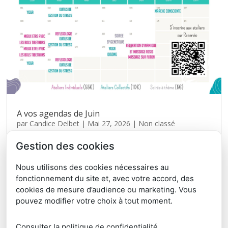
A vos agendas de Juin
par
Candice Delbet
|
Mai 27, 2026
|
Non classé
Voici le planning des ateliers de Juin 2026 avec les BAZARs
Gestion des cookies
de la Santé 10 places en individuels 7 ateliers collectifs et
une super soirée Epigénétique pour comprendre que nos
Nous utilisons des cookies nécessaires au
comportements peuvent influer notre génétique avec le Dr
fonctionnement du site et, avec votre accord, des
Joel Fleury le 18 juin....
cookies de mesure d’audience ou marketing. Vous
pouvez modifier votre choix à tout moment.
« Entrées précédentes
Consulter la politique de confidentialité