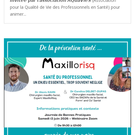
𝙞𝙣𝙫𝙞𝙩𝙚́𝙚 𝙥𝙖𝙧 𝙡'𝙖𝙨𝙨𝙤𝙘𝙞𝙖𝙩𝙞𝙤𝙣 𝘼𝙌𝙪𝙖𝙑𝙞𝙚𝙎 (Association
pour la Qualité de Vie des Professionnels en Santé) pour
animer...