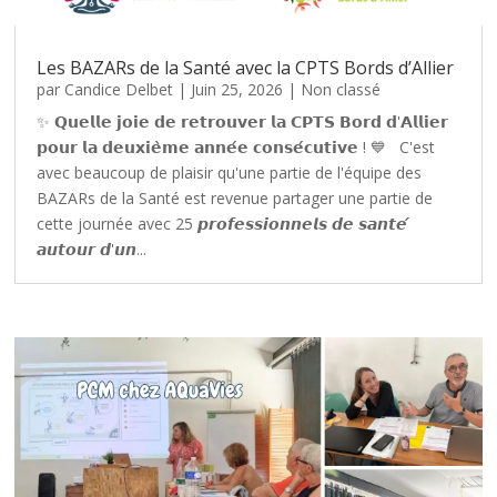
Les BAZARs de la Santé avec la CPTS Bords d’Allier
par
Candice Delbet
|
Juin 25, 2026
|
Non classé
✨ 𝗤𝘂𝗲𝗹𝗹𝗲 𝗷𝗼𝗶𝗲 𝗱𝗲 𝗿𝗲𝘁𝗿𝗼𝘂𝘃𝗲𝗿 𝗹𝗮 𝗖𝗣𝗧𝗦 𝗕𝗼𝗿𝗱 𝗱'𝗔𝗹𝗹𝗶𝗲𝗿
𝗽𝗼𝘂𝗿 𝗹𝗮 𝗱𝗲𝘂𝘅𝗶𝗲̀𝗺𝗲 𝗮𝗻𝗻𝗲́𝗲 𝗰𝗼𝗻𝘀𝗲́𝗰𝘂𝘁𝗶𝘃𝗲 ! 💙 C'est
avec beaucoup de plaisir qu'une partie de l'équipe des
BAZARs de la Santé est revenue partager une partie de
cette journée avec 25 𝙥𝙧𝙤𝙛𝙚𝙨𝙨𝙞𝙤𝙣𝙣𝙚𝙡𝙨 𝙙𝙚 𝙨𝙖𝙣𝙩𝙚́
𝙖𝙪𝙩𝙤𝙪𝙧 𝙙'𝙪𝙣...