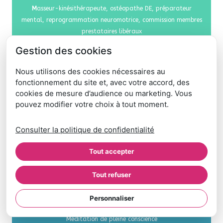
M
asseur-kinésithérapeute, ostéopathe DE, préparateur
mental, reprogrammation neuromotrice, commission membres
prestataires libéraux
Gestion des cookies
Nous utilisons des cookies nécessaires au
fonctionnement du site et, avec votre accord, des
cookies de mesure d’audience ou marketing. Vous
pouvez modifier votre choix à tout moment.
Consulter la politique de confidentialité
Tout accepter
Tout refuser
Samuel MARTIN-FROUILLOU
C
adre de santé
,
Accompagnement au changement,
Personnaliser
Communication non violente, Codéveloppement professionnel,
Méditation de pleine conscience