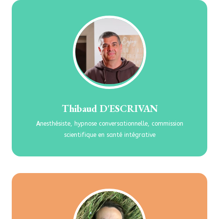
Thibaud D'ESCRIVAN
A
nesthésiste, hypnose conversationnelle, commission
scientifique en santé intégrative