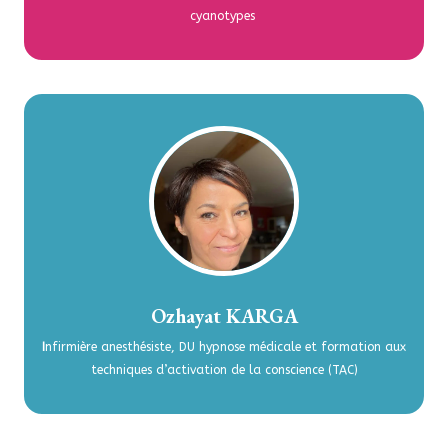
cyanotypes
Ozhayat KARGA
I
nfirmière anesthésiste, DU hypnose médicale et formation aux
techniques d’activation de la conscience (TAC)