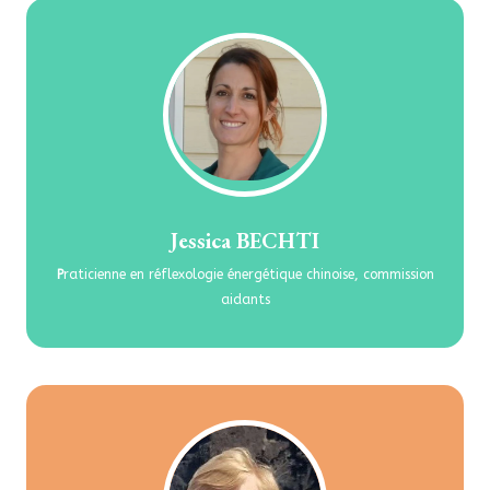
Jessica BECHTI
P
raticienne en réflexologie énergétique chinoise, commission
aidants