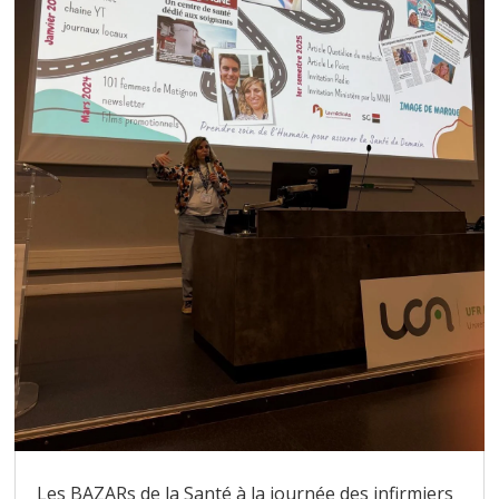
Les BAZARs de la Santé à la journée des infirmiers