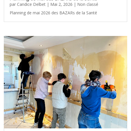
par
Candice Delbet
|
Mai 2, 2026
|
Non classé
Planning de mai 2026 des BAZARs de la Santé