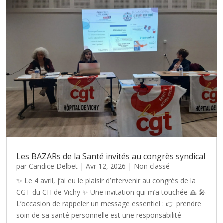
Les BAZARs de la Santé invités au congrès syndical
par
Candice Delbet
|
Avr 12, 2026
|
Non classé
✨ Le 4 avril, j’ai eu le plaisir d’intervenir au congrès de la
CGT du CH de Vichy ✨ Une invitation qui m’a touchée 🙏 🎤
L’occasion de rappeler un message essentiel : 👉 prendre
soin de sa santé personnelle est une responsabilité