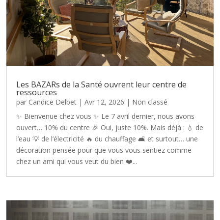
Les BAZARs de la Santé ouvrent leur centre de
ressources
par
Candice Delbet
|
Avr 12, 2026
|
Non classé
✨ Bienvenue chez vous ✨ Le 7 avril dernier, nous avons
ouvert… 10% du centre 🎉 Oui, juste 10%. Mais déjà : 💧 de
l’eau 💡 de l’électricité 🔥 du chauffage 🛋️ et surtout… une
décoration pensée pour que vous vous sentiez comme
chez un ami qui vous veut du bien ❤️...