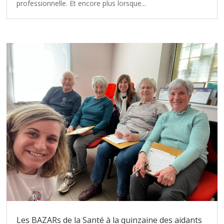
professionnelle. Et encore plus lorsque...
Les BAZARs de la Santé à la quinzaine des aidants