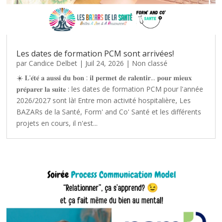
Les dates de formation PCM sont arrivées!
par
Candice Delbet
|
Juil 24, 2026
|
Non classé
☀️ 𝐋'𝐞́𝐭𝐞́ 𝐚 𝐚𝐮𝐬𝐬𝐢 𝐝𝐮 𝐛𝐨𝐧 : 𝐢𝐥 𝐩𝐞𝐫𝐦𝐞𝐭 𝐝𝐞 𝐫𝐚𝐥𝐞𝐧𝐭𝐢𝐫... 𝐩𝐨𝐮𝐫 𝐦𝐢𝐞𝐮𝐱
𝐩𝐫𝐞́𝐩𝐚𝐫𝐞𝐫 𝐥𝐚 𝐬𝐮𝐢𝐭𝐞 : les dates de formation PCM pour l'année
2026/2027 sont là! Entre mon activité hospitalière, Les
BAZARs de la Santé, Form' and Co' Santé et les différents
projets en cours, il n'est...