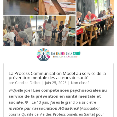
La Process Communication Model au service de la
prévention mentale des acteurs de santé
par
Candice Delbet
|
Juin 25, 2026
|
Non classé
🎉Quelle joie ! 𝗟𝗲𝘀 𝗰𝗼𝗺𝗽𝗲́𝘁𝗲𝗻𝗰𝗲𝘀 𝗽𝘀𝘆𝗰𝗵𝗼𝘀𝗼𝗰𝗶𝗮𝗹𝗲𝘀 𝗮𝘂
𝘀𝗲𝗿𝘃𝗶𝗰𝗲 𝗱𝗲 𝗹𝗮 𝗽𝗿𝗲́𝘃𝗲𝗻𝘁𝗶𝗼𝗻 𝗲𝗻 𝘀𝗮𝗻𝘁𝗲́ 𝗺𝗲𝗻𝘁𝗮𝗹𝗲 𝗲𝘁
𝘀𝗼𝗰𝗶𝗮𝗹𝗲. 💙 Le 13 juin, j'ai eu le grand plaisir d'être
𝙞𝙣𝙫𝙞𝙩𝙚́𝙚 𝙥𝙖𝙧 𝙡'𝙖𝙨𝙨𝙤𝙘𝙞𝙖𝙩𝙞𝙤𝙣 𝘼𝙌𝙪𝙖𝙑𝙞𝙚𝙎 (Association
pour la Qualité de Vie des Professionnels en Santé) pour