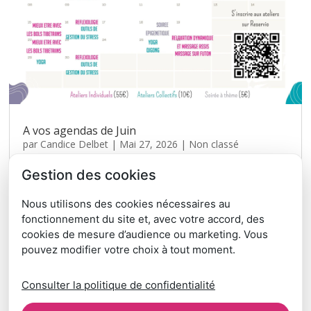
A vos agendas de Juin
par
Candice Delbet
|
Mai 27, 2026
|
Non classé
Voici le planning des ateliers de Juin 2026 avec les BAZARs
Gestion des cookies
de la Santé 10 places en individuels 7 ateliers collectifs et
une super soirée Epigénétique pour comprendre que nos
Nous utilisons des cookies nécessaires au
comportements peuvent influer notre génétique avec le Dr
fonctionnement du site et, avec votre accord, des
Joel Fleury le 18 juin....
cookies de mesure d’audience ou marketing. Vous
pouvez modifier votre choix à tout moment.
« Entrées précédentes
Consulter la politique de confidentialité