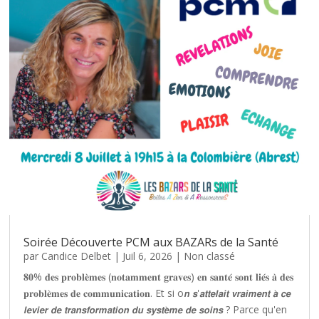
Soirée Découverte PCM aux BAZARs de la Santé
par
Candice Delbet
|
Juil 6, 2026
|
Non classé
𝟖𝟎% 𝐝𝐞𝐬 𝐩𝐫𝐨𝐛𝐥𝐞̀𝐦𝐞𝐬 (𝐧𝐨𝐭𝐚𝐦𝐦𝐞𝐧𝐭 𝐠𝐫𝐚𝐯𝐞𝐬) 𝐞𝐧 𝐬𝐚𝐧𝐭𝐞́ 𝐬𝐨𝐧𝐭 𝐥𝐢𝐞́𝐬 𝐚̀ 𝐝𝐞𝐬
𝐩𝐫𝐨𝐛𝐥𝐞̀𝐦𝐞𝐬 𝐝𝐞 𝐜𝐨𝐦𝐦𝐮𝐧𝐢𝐜𝐚𝐭𝐢𝐨𝐧. Et si o𝙣 𝙨'𝙖𝙩𝙩𝙚𝙡𝙖𝙞𝙩 𝙫𝙧𝙖𝙞𝙢𝙚𝙣𝙩 𝙖̀ 𝙘𝙚
𝙡𝙚𝙫𝙞𝙚𝙧 𝙙𝙚 𝙩𝙧𝙖𝙣𝙨𝙛𝙤𝙧𝙢𝙖𝙩𝙞𝙤𝙣 𝙙𝙪 𝙨𝙮𝙨𝙩𝙚̀𝙢𝙚 𝙙𝙚 𝙨𝙤𝙞𝙣𝙨 ? Parce qu'en