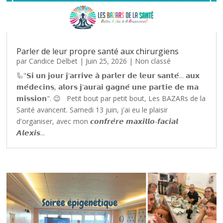
Parler de leur propre santé aux chirurgiens
par
Candice Delbet
|
Juin 25, 2026
|
Non classé
🦾"𝗦𝗶 𝘂𝗻 𝗷𝗼𝘂𝗿 𝗷'𝗮𝗿𝗿𝗶𝘃𝗲 𝗮̀ 𝗽𝗮𝗿𝗹𝗲𝗿 𝗱𝗲 𝗹𝗲𝘂𝗿 𝘀𝗮𝗻𝘁𝗲́... 𝗮𝘂𝘅
𝗺𝗲́𝗱𝗲𝗰𝗶𝗻𝘀, 𝗮𝗹𝗼𝗿𝘀 𝗷'𝗮𝘂𝗿𝗮𝗶 𝗴𝗮𝗴𝗻𝗲́ 𝘂𝗻𝗲 𝗽𝗮𝗿𝘁𝗶𝗲 𝗱𝗲 𝗺𝗮
𝗺𝗶𝘀𝘀𝗶𝗼𝗻". 😉 Petit bout par petit bout, Les BAZARs de la
Santé avancent. Samedi 13 juin, j'ai eu le plaisir
d'organiser, avec mon 𝙘𝙤𝙣𝙛𝙧𝙚̀𝙧𝙚 𝙢𝙖𝙭𝙞𝙡𝙡𝙤-𝙛𝙖𝙘𝙞𝙖𝙡
𝘼𝙡𝙚𝙭𝙞𝙨...