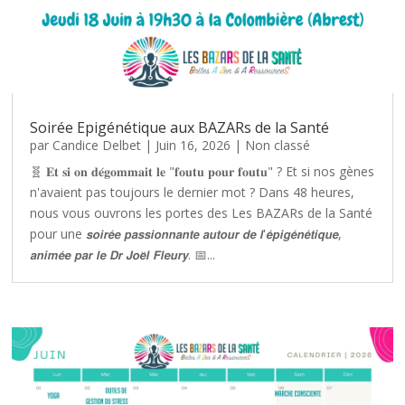
Soirée Epigénétique aux BAZARs de la Santé
par
Candice Delbet
|
Juin 16, 2026
|
Non classé
🧬 𝐄𝐭 𝐬𝐢 𝐨𝐧 𝐝𝐞́𝐠𝐨𝐦𝐦𝐚𝐢𝐭 𝐥𝐞 "𝐟𝐨𝐮𝐭𝐮 𝐩𝐨𝐮𝐫 𝐟𝐨𝐮𝐭𝐮" ? Et si nos gènes
n'avaient pas toujours le dernier mot ? Dans 48 heures,
nous vous ouvrons les portes des Les BAZARs de la Santé
pour une 𝙨𝙤𝙞𝙧𝙚́𝙚 𝙥𝙖𝙨𝙨𝙞𝙤𝙣𝙣𝙖𝙣𝙩𝙚 𝙖𝙪𝙩𝙤𝙪𝙧 𝙙𝙚 𝙡'𝙚́𝙥𝙞𝙜𝙚́𝙣𝙚́𝙩𝙞𝙦𝙪𝙚,
𝙖𝙣𝙞𝙢𝙚́𝙚 𝙥𝙖𝙧 𝙡𝙚 𝘿𝙧 𝙅𝙤𝙚̈𝙡 𝙁𝙡𝙚𝙪𝙧𝙮. 📅...