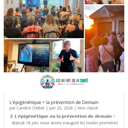
L’épigénétique = la prévention de Demain
par
Candice Delbet
|
Juin 25, 2026
|
Non classé
🧬 𝗟'𝗲́𝗽𝗶𝗴𝗲́𝗻𝗲́𝘁𝗶𝗾𝘂𝗲 𝗼𝘂 𝗹𝗮 𝗽𝗿𝗲́𝘃𝗲𝗻𝘁𝗶𝗼𝗻 𝗱𝗲 𝗱𝗲𝗺𝗮𝗶𝗻 ✨
📅Jeudi 18 juin, nous avons inauguré les toutes premières