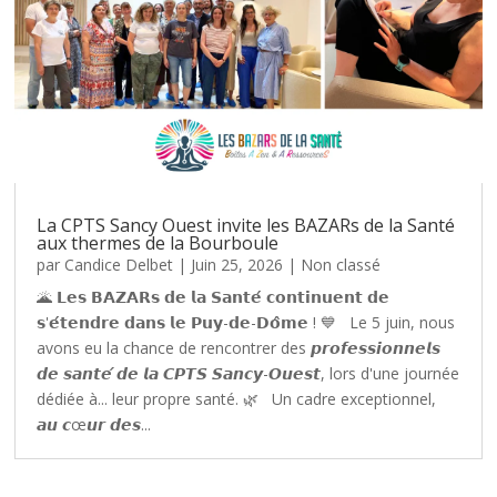
La CPTS Sancy Ouest invite les BAZARs de la Santé
aux thermes de la Bourboule
par
Candice Delbet
|
Juin 25, 2026
|
Non classé
🌋 𝗟𝗲𝘀 𝗕𝗔𝗭𝗔𝗥𝘀 𝗱𝗲 𝗹𝗮 𝗦𝗮𝗻𝘁𝗲́ 𝗰𝗼𝗻𝘁𝗶𝗻𝘂𝗲𝗻𝘁 𝗱𝗲
𝘀'𝗲́𝘁𝗲𝗻𝗱𝗿𝗲 𝗱𝗮𝗻𝘀 𝗹𝗲 𝗣𝘂𝘆-𝗱𝗲-𝗗𝗼̂𝗺𝗲 ! 💙 Le 5 juin, nous
avons eu la chance de rencontrer des 𝙥𝙧𝙤𝙛𝙚𝙨𝙨𝙞𝙤𝙣𝙣𝙚𝙡𝙨
𝙙𝙚 𝙨𝙖𝙣𝙩𝙚́ 𝙙𝙚 𝙡𝙖 𝘾𝙋𝙏𝙎 𝙎𝙖𝙣𝙘𝙮-𝙊𝙪𝙚𝙨𝙩, lors d'une journée
dédiée à... leur propre santé. 🌿 Un cadre exceptionnel,
𝙖𝙪 𝙘œ𝙪𝙧 𝙙𝙚𝙨...