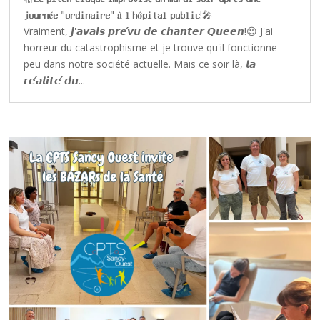
𝐣𝐨𝐮𝐫𝐧𝐞́𝐞 "𝐨𝐫𝐝𝐢𝐧𝐚𝐢𝐫𝐞" 𝐚̀ 𝐥'𝐡𝐨̂𝐩𝐢𝐭𝐚𝐥 𝐩𝐮𝐛𝐥𝐢𝐜!🎤
Vraiment, 𝙟'𝙖𝙫𝙖𝙞𝙨 𝙥𝙧𝙚́𝙫𝙪 𝙙𝙚 𝙘𝙝𝙖𝙣𝙩𝙚𝙧 𝙌𝙪𝙚𝙚𝙣!😉 J'ai
horreur du catastrophisme et je trouve qu'il fonctionne
peu dans notre société actuelle. Mais ce soir là, 𝙡𝙖
𝙧𝙚́𝙖𝙡𝙞𝙩𝙚́ 𝙙𝙪...