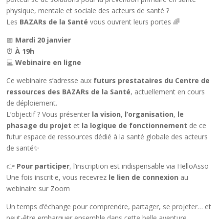
physique, mentale et sociale des acteurs de santé ?
Les
BAZARs de la Santé
vous ouvrent leurs portes 🌈
📅
Mardi 20 janvier
⏰
À 19h
💻
Webinaire en ligne
Ce webinaire s’adresse aux
futurs prestataires du Centre de
ressources des BAZARs de la Santé
, actuellement en cours
de déploiement.
L’objectif ? Vous présenter
la vision
,
l’organisation
,
le
phasage du projet
et
la logique de fonctionnement
de ce
futur espace de ressources dédié à la santé globale des acteurs
de santé✨
👉
Pour participer
, l’inscription est indispensable via HelloAsso
Une fois inscrit·e, vous recevrez
le lien de connexion
au
webinaire sur Zoom
Un temps d’échange pour comprendre, partager, se projeter… et
peut-être embarquer ensemble dans cette belle aventure