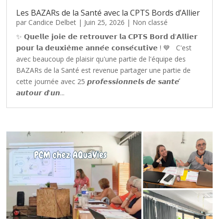
Les BAZARs de la Santé avec la CPTS Bords d’Allier
par
Candice Delbet
|
Juin 25, 2026
|
Non classé
✨ 𝗤𝘂𝗲𝗹𝗹𝗲 𝗷𝗼𝗶𝗲 𝗱𝗲 𝗿𝗲𝘁𝗿𝗼𝘂𝘃𝗲𝗿 𝗹𝗮 𝗖𝗣𝗧𝗦 𝗕𝗼𝗿𝗱 𝗱'𝗔𝗹𝗹𝗶𝗲𝗿
𝗽𝗼𝘂𝗿 𝗹𝗮 𝗱𝗲𝘂𝘅𝗶𝗲̀𝗺𝗲 𝗮𝗻𝗻𝗲́𝗲 𝗰𝗼𝗻𝘀𝗲́𝗰𝘂𝘁𝗶𝘃𝗲 ! 💙 C'est
avec beaucoup de plaisir qu'une partie de l'équipe des
BAZARs de la Santé est revenue partager une partie de
cette journée avec 25 𝙥𝙧𝙤𝙛𝙚𝙨𝙨𝙞𝙤𝙣𝙣𝙚𝙡𝙨 𝙙𝙚 𝙨𝙖𝙣𝙩𝙚́
𝙖𝙪𝙩𝙤𝙪𝙧 𝙙'𝙪𝙣...