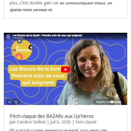
plus, c'est double gain car 𝙚𝙣 𝙘𝙤𝙢𝙢𝙪𝙣𝙞𝙦𝙪𝙖𝙣𝙩 𝙢𝙞𝙚𝙪𝙭, 𝙤𝙣
𝙖𝙥𝙖𝙞𝙨𝙚 𝙣𝙤𝙩𝙧𝙚 𝙘𝙚𝙧𝙫𝙚𝙖𝙪 𝙚𝙩...
Pitch-claque des BAZARs aux Up’héros
par
Candice Delbet
|
Juil 6, 2026
|
Non classé
🫣𝐋𝐞 𝐩𝐢𝐭𝐜𝐡-𝐜𝐥𝐚𝐪𝐮𝐞 𝐢𝐦𝐩𝐫𝐨𝐯𝐢𝐬𝐞́ 𝐮𝐧 𝐦𝐚𝐫𝐝𝐢 𝐬𝐨𝐢𝐫 𝐚𝐩𝐫𝐞̀𝐬 𝐮𝐧𝐞